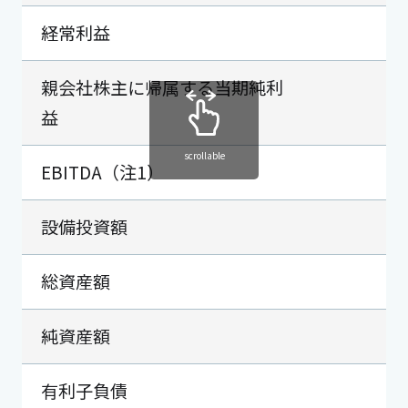
経常利益
2
親会社株主に帰属する当期純利
2
益
scrollable
EBITDA（注1）
4
設備投資額
1
総資産額
37
純資産額
21
有利子負債
9