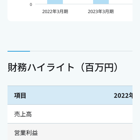
財務ハイライト（百万円）
項目
2022年
売上高
26
営業利益
2