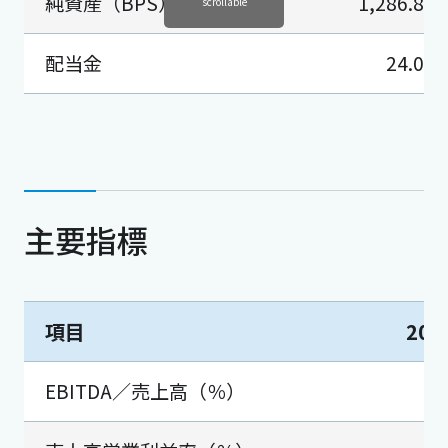
純資産（BPS）
1,286.82
scrollable
配当金
24.00
主要指標
項目
20
EBITDA／売上高（％）