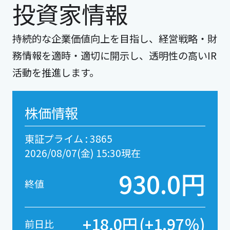
投資家情報
持続的な企業価値向上を目指し、経営戦略・財
務情報を適時・適切に開示し、透明性の高いIR
活動を推進します。
株価情報
東証プライム
:
3865
2026/08/07(金) 15:30現在
930
.0
終値
+18.0
+1.97
前日比